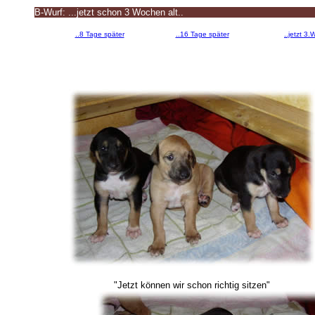
B-Wurf: ...jetzt schon 3 Wochen alt..
..8 Tage später
..16 Tage später
..jetzt 3
"Jetzt können wir schon richtig sitzen"