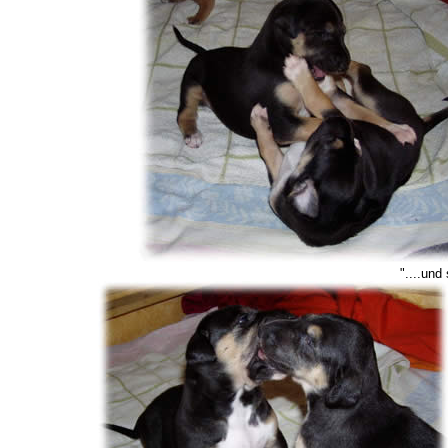
"....und